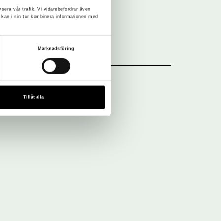
ysera vår trafik. Vi vidarebefordrar även
 kan i sin tur kombinera informationen med
Marknadsföring
Tillåt alla
Nyhetsbrev