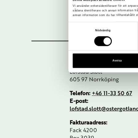
Vi använder enhetsidentifierare för att anpass
sådana identifierare och annan information f
annan information som du har tillhandahållit e
Samtyckesval
Nödvändig
Avvisa
Besöksadress:
Löfstad Slott
605 97 Norrköping
Telefon:
+46 11-33 50 67
E-post:
lofstad.slott@ostergotla
Fakturaadress:
Fack 4200
Box 3039