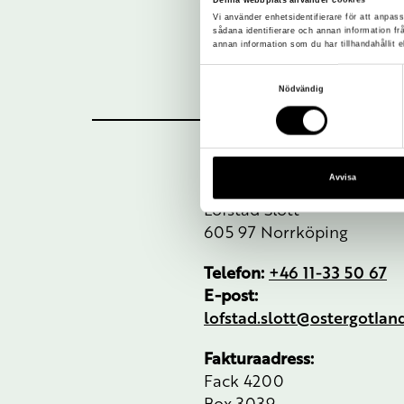
Vi använder enhetsidentifierare för att anpass
sådana identifierare och annan information f
annan information som du har tillhandahållit e
Samtyckesval
Nödvändig
Avvisa
Besöksadress:
Löfstad Slott
605 97 Norrköping
Telefon:
+46 11-33 50 67
E-post:
lofstad.slott@ostergotla
Fakturaadress:
Fack 4200
Box 3039