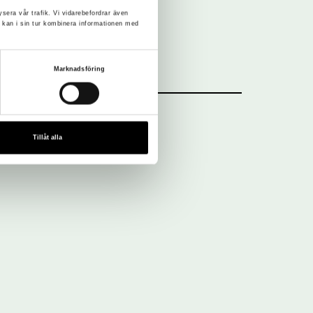
ysera vår trafik. Vi vidarebefordrar även
 kan i sin tur kombinera informationen med
Marknadsföring
Tillåt alla
Nyhetsbrev