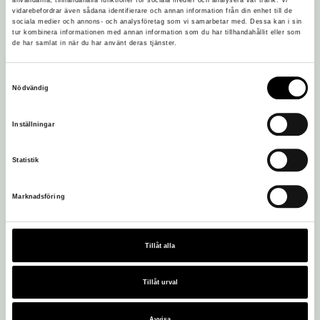
användarna, tillhandahålla funktioner för sociala medier och analysera vår trafik. Vi
vidarebefordrar även sådana identifierare och annan information från din enhet till de
sociala medier och annons- och analysföretag som vi samarbetar med. Dessa kan i sin
tur kombinera informationen med annan information som du har tillhandahållit eller som
de har samlat in när du har använt deras tjänster.
Samtyckesval
Nödvändig
Inställningar
Statistik
Marknadsföring
Tillåt alla
Besöksadress:
Tillåt urval
Löfstad Slott
605 97 Norrköping
Avvisa