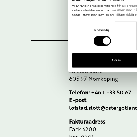
Vi använder enhetsidentifierare för att anpass
sådana identifierare och annan information f
annan information som du har tillhandahållit e
Samtyckesval
Nödvändig
Avvisa
Besöksadress:
Löfstad Slott
605 97 Norrköping
Telefon:
+46 11-33 50 67
E-post:
lofstad.slott@ostergotla
Fakturaadress:
Fack 4200
Box 3039