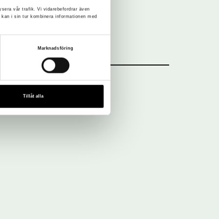
ysera vår trafik. Vi vidarebefordrar även
 kan i sin tur kombinera informationen med
Marknadsföring
Tillåt alla
Nyhetsbrev