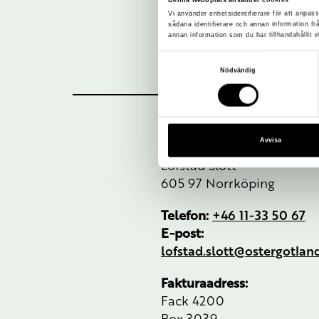
Vi använder enhetsidentifierare för att anpass
sådana identifierare och annan information f
annan information som du har tillhandahållit e
Samtyckesval
Nödvändig
Avvisa
Besöksadress:
Löfstad Slott
605 97 Norrköping
Telefon:
+46 11-33 50 67
E-post:
lofstad.slott@ostergotla
Fakturaadress:
Fack 4200
Box 3039