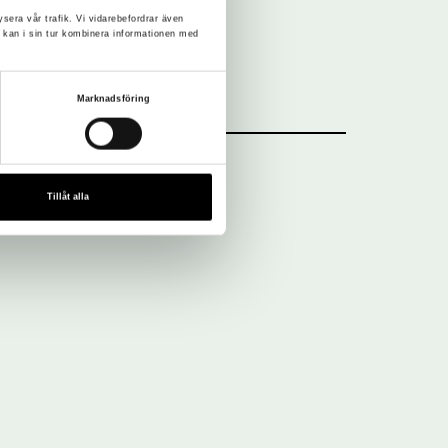
ysera vår trafik. Vi vidarebefordrar även
 kan i sin tur kombinera informationen med
Marknadsföring
Tillåt alla
Nyhetsbrev