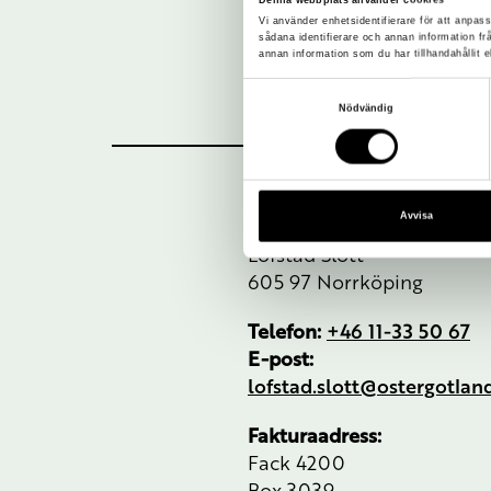
Vi använder enhetsidentifierare för att anpass
sådana identifierare och annan information f
annan information som du har tillhandahållit e
Samtyckesval
Nödvändig
Avvisa
Besöksadress:
Löfstad Slott
605 97 Norrköping
Telefon:
+46 11-33 50 67
E-post:
lofstad.slott@ostergotla
Fakturaadress:
Fack 4200
Box 3039