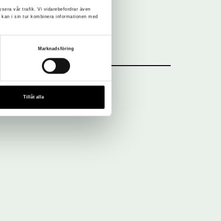
ysera vår trafik. Vi vidarebefordrar även
 kan i sin tur kombinera informationen med
Marknadsföring
Tillåt alla
Nyhetsbrev