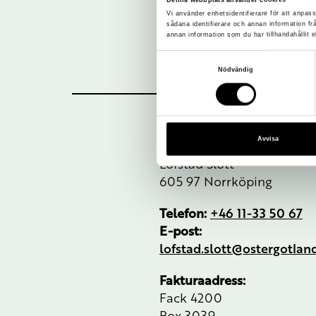
Vi använder enhetsidentifierare för att anpass
sådana identifierare och annan information f
annan information som du har tillhandahållit e
Samtyckesval
Nödvändig
Avvisa
Besöksadress:
Löfstad Slott
605 97 Norrköping
Telefon:
+46 11-33 50 67
E-post:
lofstad.slott@ostergotla
Fakturaadress:
Fack 4200
Box 3039