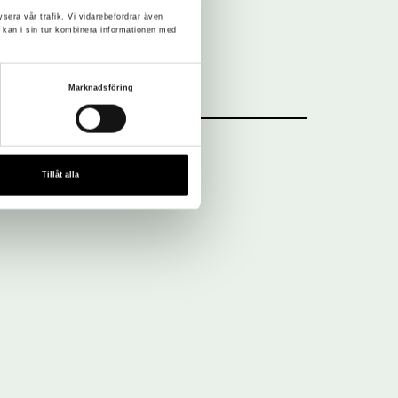
ysera vår trafik. Vi vidarebefordrar även
 kan i sin tur kombinera informationen med
Marknadsföring
Tillåt alla
Nyhetsbrev