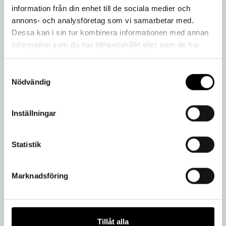
information från din enhet till de sociala medier och
annons- och analysföretag som vi samarbetar med.
Dessa kan i sin tur kombinera informationen med annan
information som du har tillhandahållit eller som de har
samlat in när du har använt deras tjänster.
Samtyckesval
Nödvändig
Inställningar
Statistik
Marknadsföring
Besöksadress:
Löfstad Slott
605 97 Norrköping
Tillåt alla