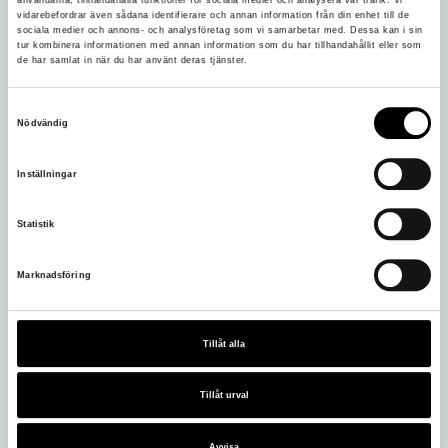
användarna, tillhandahålla funktioner för sociala medier och analysera vår trafik. Vi
vidarebefordrar även sådana identifierare och annan information från din enhet till de
sociala medier och annons- och analysföretag som vi samarbetar med. Dessa kan i sin
tur kombinera informationen med annan information som du har tillhandahållit eller som
de har samlat in när du har använt deras tjänster.
Samtyckesval
Nödvändig
Inställningar
Statistik
Marknadsföring
Tillåt alla
Besöksadress:
Tillåt urval
Löfstad Slott
605 97 Norrköping
Avvisa