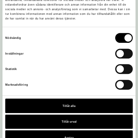
användarna, tillhandahålla funktioner för sociala medier och analysera vår trafik. Vi
vidarebefordrar även sådana identifierare och annan information från din enhet till de
sociala medier och annons- och analysföretag som vi samarbetar med. Dessa kan i sin
tur kombinera informationen med annan information som du har tillhandahållit eller som
de har samlat in när du har använt deras tjänster.
Samtyckesval
Nödvändig
Inställningar
Statistik
Marknadsföring
Tillåt alla
Besöksadress:
Tillåt urval
Löfstad Slott
605 97 Norrköping
Avvisa