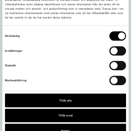
användarna, tillhandahålla funktioner för sociala medier och analysera vår trafik. Vi
vidarebefordrar även sådana identifierare och annan information från din enhet till de
sociala medier och annons- och analysföretag som vi samarbetar med. Dessa kan i sin
tur kombinera informationen med annan information som du har tillhandahållit eller som
de har samlat in när du har använt deras tjänster.
Samtyckesval
Nödvändig
Inställningar
Statistik
Marknadsföring
Tillåt alla
Besöksadress:
Tillåt urval
Löfstad Slott
605 97 Norrköping
Avvisa