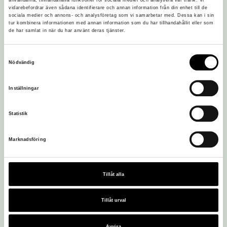
användarna, tillhandahålla funktioner för sociala medier och analysera vår trafik. Vi
vidarebefordrar även sådana identifierare och annan information från din enhet till de
sociala medier och annons- och analysföretag som vi samarbetar med. Dessa kan i sin
tur kombinera informationen med annan information som du har tillhandahållit eller som
de har samlat in när du har använt deras tjänster.
Samtyckesval
Nödvändig
Inställningar
Statistik
Marknadsföring
Tillåt alla
Besöksadress:
Tillåt urval
Löfstad Slott
605 97 Norrköping
Avvisa