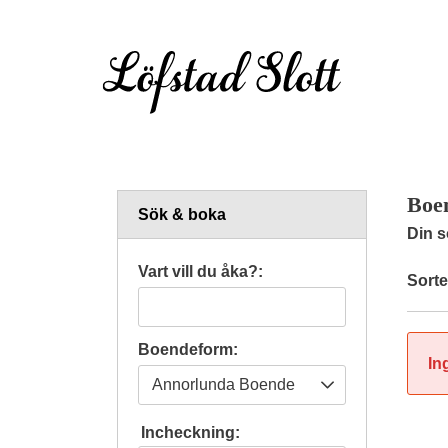
Boen
Sök & boka
Din s
Vart vill du åka?:
Sorte
Boendeform:
In
Incheckning: