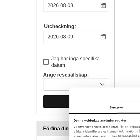
Utcheckning:
Jag har inga specifika
datum
Ange resesällskap:
Sök
Samtycke
Denna webbplats använder cookies
Vi använder enhetsidentifierare för att anpass
Förfina din sökning
sådana identifierare och annan information f
annan information som du har tillhandahållit e