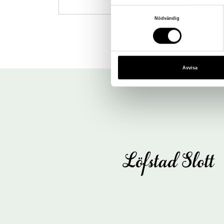
Samtyckesval
Nödvändig
Avvisa