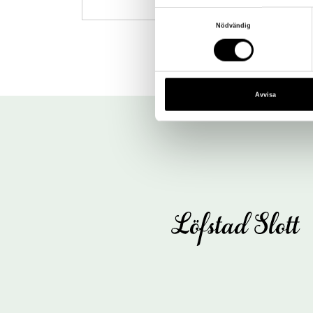
Samtyckesval
Nödvändig
Avvisa