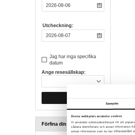
Utcheckning:
Jag har inga specifika
datum
Ange resesällskap:
Sök
Samtycke
Denna webbplats använder cookies
Vi använder enhetsidentifierare för att anpass
Förfina din sökning
sådana identifierare och annan information f
annan information som du har tillhandahållit e